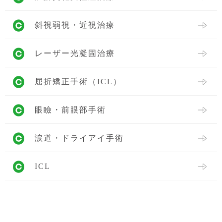
斜視弱視・近視治療
レーザー光凝固治療
屈折矯正手術（ICL）
眼瞼・前眼部手術
涙道・ドライアイ手術
ICL