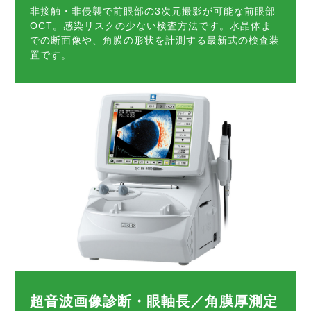
非接触・非侵襲で前眼部の3次元撮影が可能な前眼部
OCT。感染リスクの少ない検査方法です。水晶体ま
での断面像や、角膜の形状を計測する最新式の検査装
置です。
超音波画像診断・眼軸長／角膜厚測定