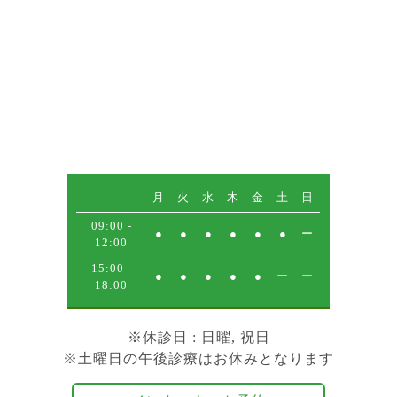
月
火
水
木
金
土
日
09:00 -
●
●
●
●
●
●
ー
12:00
15:00 -
●
●
●
●
●
ー
ー
18:00
※
休診日
: 日曜, 祝日
※土曜日の午後診療はお休みとなります