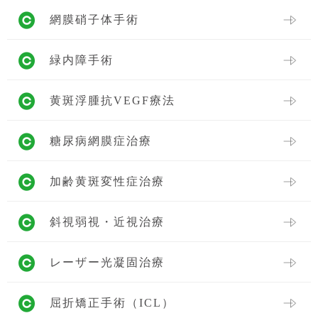
網膜硝子体手術
緑内障手術
黄斑浮腫抗VEGF療法
糖尿病網膜症治療
加齢黄斑変性症治療
斜視弱視・近視治療
レーザー光凝固治療
屈折矯正手術（ICL）