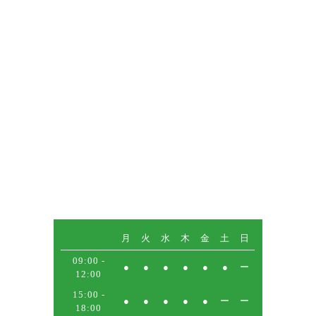
月
火
水
木
金
土
日
09:00 -
●
●
●
●
●
●
ー
12:00
15:00 -
●
●
●
●
●
ー
ー
18:00