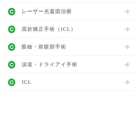
レーザー光凝固治療
屈折矯正手術（ICL）
眼瞼・前眼部手術
涙道・ドライアイ手術
ICL