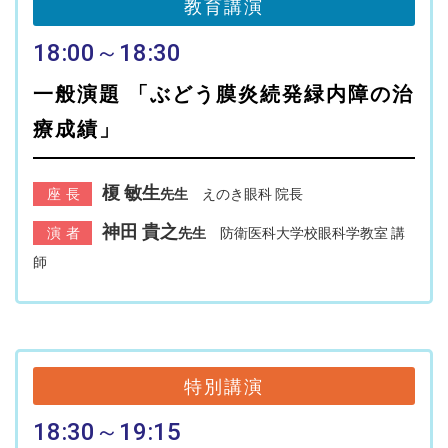
教育講演
18:00～18:30
一般演題 「ぶどう膜炎続発緑内障の治
療成績」
榎 敏生
座長
先生
えのき眼科 院長
神田 貴之
演者
先生
防衛医科大学校眼科学教室 講
師
特別講演
18:30～19:15