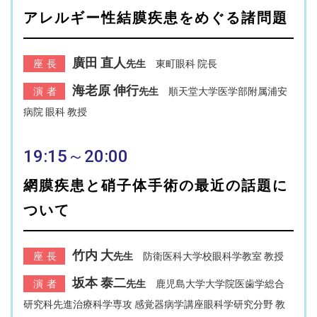
アレルギー性結膜疾患をめぐる諸問題
廣田 直人
座長
先生
東町眼科 院長
海老原 伸行
演者
先生
順天堂大学医学部附属浦安
病院 眼科 教授
19:15～20:00
網膜疾患と硝子体手術の最近の話題に
ついて
竹内 大
座長
先生
防衛医科大学校眼科学教室 教授
坂本 泰二
演者
先生
鹿児島大学大学院医歯学総合
研究科先進治療科学専攻 感覚器病学講座眼科学研究分野 教