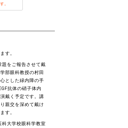
ます。
げます。
2題をご報告させて戴
医学部眼科教授の村田
中心とした緑内障の手
GF抗体の硝子体内
講演戴く予定です。講
より親交を深めて戴け
ります。
医科大学校眼科学教室