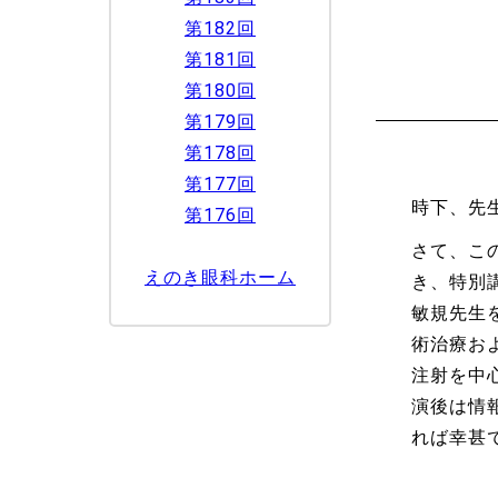
第182回
第181回
第180回
第179回
第178回
第177回
時下、先
第176回
さて、こ
えのき眼科ホーム
き、特別
敏規先生
術治療お
注射を中
演後は情
れば幸甚