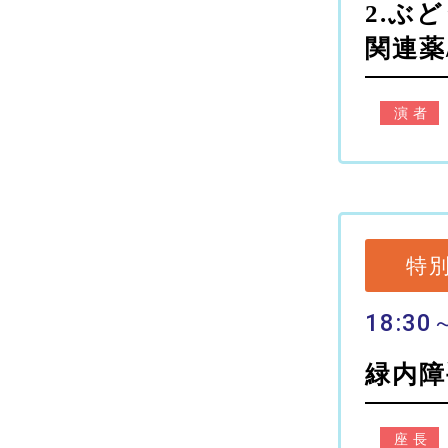
2.ぶ
関連薬
演者
特
18:30
緑内障
座長