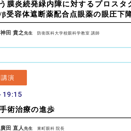
どう膜炎続発緑内障に対するプロスタ
/β受容体遮断薬配合点眼薬の眼圧下
神田 貴之
先生
防衛医科大学校眼科学教室 講師
別講演
～19:15
手術治療の進歩
廣田 直人
先生
東町眼科 院長