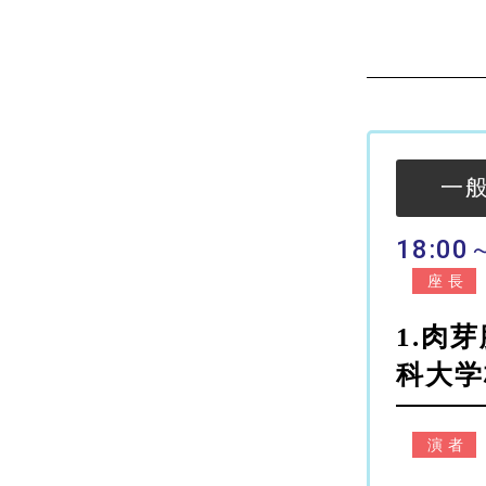
一
18:00
座長
1.肉
科大学
演者