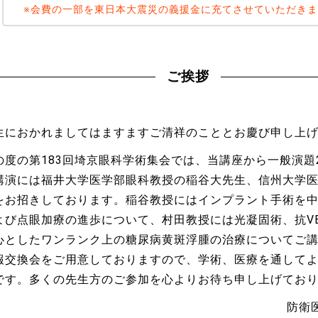
※会費の一部を東日本大震災の義援金に充てさせていただき
ご挨拶
生におかれましてはますますご清祥のこととお慶び申し上
の度の第183回埼京眼科学術集会では、当講座から一般演題
講演には福井大学医学部眼科教授の稲谷大先生、信州大学
をお招きしております。稲谷教授にはインプラント手術を
よび点眼加療の進歩について、村田教授には光凝固術、抗VE
心としたワンランク上の糖尿病黄斑浮腫の治療についてご
報交換会をご用意しておりますので、学術、医療を通して
です。多くの先生方のご参加を心よりお待ち申し上げてお
防衛