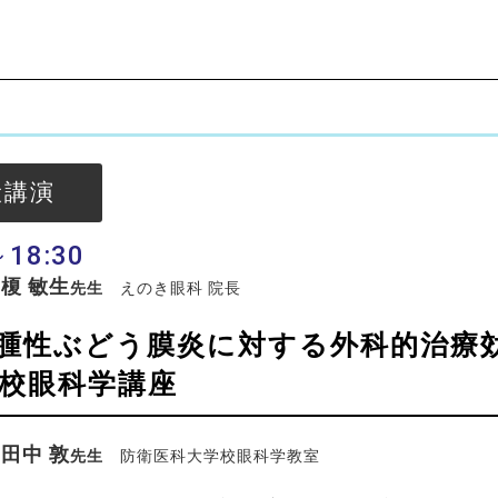
般講演
～18:30
榎 敏生
先生
えのき眼科 院長
芽腫性ぶどう膜炎に対する外科的治療
校眼科学講座
田中 敦
先生
防衛医科大学校眼科学教室