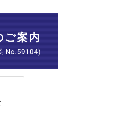
のご案内
o.59104)
ズ