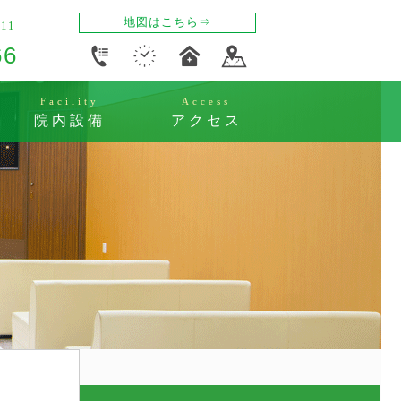
地図はこちら⇒
11
66
Facility
Access
院内設備
アクセス