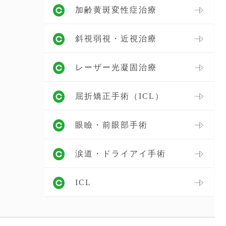
加齢黄斑変性症治療
斜視弱視・近視治療
レーザー光凝固治療
屈折矯正手術（ICL）
眼瞼・前眼部手術
涙道・ドライアイ手術
ICL