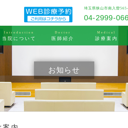
埼玉県狭山市南入曽565-
04-2999-06
Introduction
Doctor
Medical
当院について
医師紹介
診療案内
お知らせ
ご案内