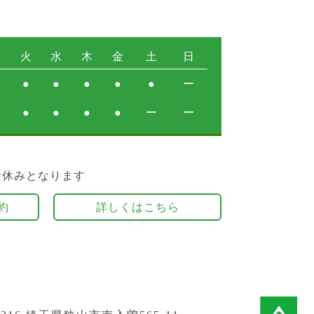
月
火
水
木
金
土
日
●
●
●
●
●
ー
●
●
●
●
ー
ー
お休みとなります
約
詳しくはこちら