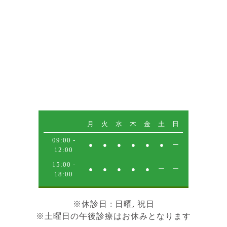
月
火
水
木
金
土
日
09:00 -
●
●
●
●
●
●
ー
12:00
15:00 -
●
●
●
●
●
ー
ー
18:00
※
休診日
: 日曜, 祝日
※土曜日の午後診療はお休みとなります