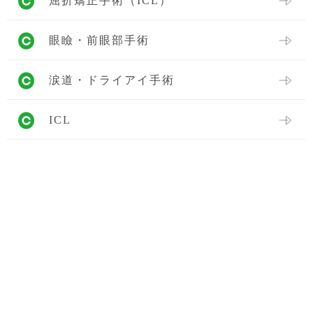
屈折矯正手術（ICL）
眼瞼・前眼部手術
涙道・ドライアイ手術
ICL